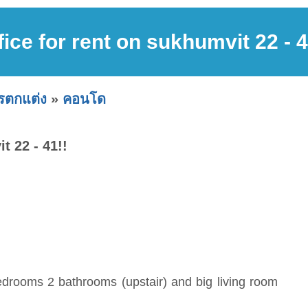
fice for rent on sukhumvit 22 - 4
ารตกแต่ง
»
คอนโด
t 22 - 41!!
edrooms 2 bathrooms (upstair) and big living room