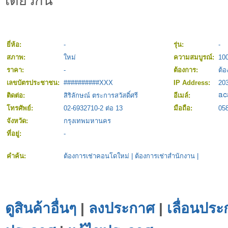
เดียวกัน
ยี่ห้อ:
-
รุ่น:
-
สภาพ:
ใหม่
ความสมบูรณ์:
10
ราคา:
-
ต้องการ:
ต้อ
เลขบัตรประชาชน:
##########XXX
IP Address:
20
ติดต่อ:
สิริลักษณ์ ตระการสวัสดิ์ศรี
อีเมล์:
โทรศัพย์:
02-6932710-2 ต่อ 13
มือถือ:
05
จังหวัด:
กรุงเทพมหานคร
ที่อยู่:
-
คำค้น:
ต้องการเช่าคอนโดใหม่
|
ต้องการเช่าสำนักงาน
|
ดูสินค้าอื่นๆ
|
ลงประกาศ
|
เลื่อนประ