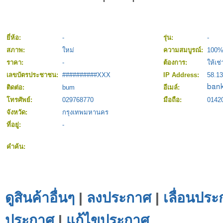
ยี่ห้อ:
-
รุ่น:
-
สภาพ:
ใหม่
ความสมบูรณ์:
100
ราคา:
-
ต้องการ:
ให้เช่
เลขบัตรประชาชน:
##########XXX
IP Address:
58.13
ติดต่อ:
bum
อีเมล์:
โทรศัพย์:
029768770
มือถือ:
0142
จังหวัด:
กรุงเทพมหานคร
ที่อยู่:
-
คำค้น:
ดูสินค้าอื่นๆ
|
ลงประกาศ
|
เลื่อนประ
ประกาศ
|
แก้ไขประกาศ