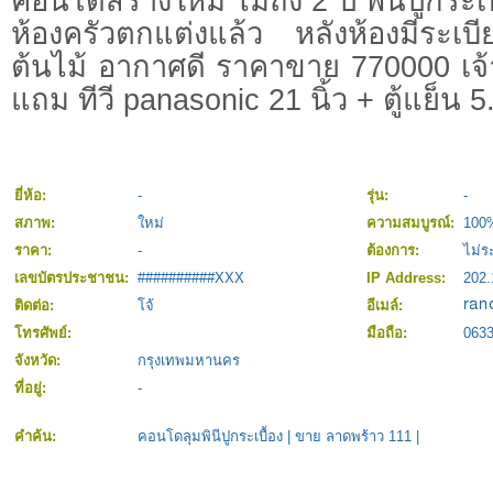
คอนโดสร้างใหม่ ไม่ถึง 2 ปี พื้นปูกระเบ
ห้องครัวตกแต่งแล้ว หลังห้องมีระเบ
ต้นไม้ อากาศดี ราคาขาย 770000 เจ
แถม ทีวี panasonic 21 นิ้ว + ตู้แย็น 5
ยี่ห้อ:
-
รุ่น:
-
สภาพ:
ใหม่
ความสมบูรณ์:
100
ราคา:
-
ต้องการ:
ไม่ร
เลขบัตรประชาชน:
##########XXX
IP Address:
202.
ติดต่อ:
โจ้
อีเมล์:
โทรศัพย์:
มือถือ:
063
จังหวัด:
กรุงเทพมหานคร
ที่อยู่:
-
คำค้น:
คอนโดลุมพินีปูกระเบื้อง
|
ขาย ลาดพร้าว 111
|