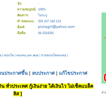
รุ่น:
-
ความสมบูรณ์:
100%
ต้องการ:
ไม่ระบุ
IP Address:
203.107.160.214
อีเมล์:
มือถือ:
06-3324281
ta
|
คอนโด
|
resorta yen akat
|
ขายคอนโดresorta
|
่อนประกาศขึ้น
|
ลบประกาศ
|
แก้ไขประกาศ
น ทั่วประเทศ กู้เงินง่าย ได้เงินไว ไม่เช็คแบล็ค
คำค
ลิส ]