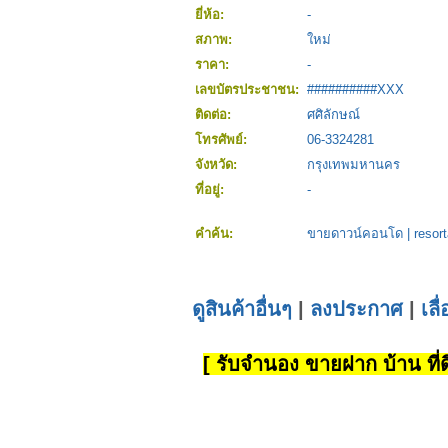
ยี่ห้อ:
-
สภาพ:
ใหม่
ราคา:
-
เลขบัตรประชาชน:
##########XXX
ติดต่อ:
ศศิลักษณ์
โทรศัพย์:
06-3324281
จังหวัด:
กรุงเทพมหานคร
ที่อยู่:
-
คำค้น:
ขายดาวน์คอนโด
|
resor
ดูสินค้าอื่นๆ
|
ลงประกาศ
|
เลื
[ รับจำนอง ขายฝาก บ้าน ที่ดิ