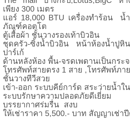
The mall บางกะปิ,Lotus,BigC ห่
เพียง 300 เมตร
แอร์ 18,000 BTU เครื่องทำร้อน  น้ำ
ภัณฑ์คอตโต
ตู้เสื้อผ้า ชั้นวางรองเท้าบิวอิน
ชุดครัว-ซิ้งน้ำบิวอิน หน้าห้องน้ำปู
ปาร์เก้
ด้านหลังห้อง พื้น-จรดเพดานเป็นกระ
โทรศัพท์สายตรง 1 สาย ,โทรศัพท์ภา
ชั้นวางทีวีสวย
เข้า-ออก ระบบคีย์การ์ด สระว่ายน้ำ
ระบบรักษาความปลอดภัยดีเยี่ยม
บรรยากาศร่มรื่น  สงบ
ให้เช่าราคา 5,500.- บาท สัญญาเช่าปีต