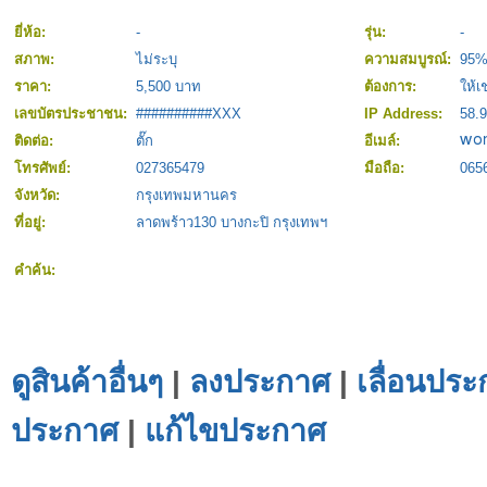
ยี่ห้อ:
-
รุ่น:
-
สภาพ:
ไม่ระบุ
ความสมบูรณ์:
95
ราคา:
5,500 บาท
ต้องการ:
ให้เช
เลขบัตรประชาชน:
##########XXX
IP Address:
58.9
ติดต่อ:
ตั๊ก
อีเมล์:
โทรศัพย์:
027365479
มือถือ:
065
จังหวัด:
กรุงเทพมหานคร
ที่อยู่:
ลาดพร้าว130 บางกะปิ กรุงเทพฯ
คำค้น:
ดูสินค้าอื่นๆ
|
ลงประกาศ
|
เลื่อนประ
ประกาศ
|
แก้ไขประกาศ