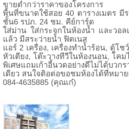
ขายต่ำกว่าราคาของโครงการ
พื้นที่ขนาดใช้สอย 40 ตารางเมตร มีระเ
ชั้น6 รปภ. 24 ชม. คีย์การ์ด
ใส่ม่าน ใส่กระจกในห้องน้ำ และวอลเป
แล้ว มีสระว่ายน้ำ ฟิตเนส
แอร์ 2 เครื่อง, เครื่องทำน้ำร้อน, ตู้โชว์
หัวเตียง, โต๊ะวางทีวีในห้องนอน, โคมไฟ,
พิเศษแถมเก้าอี้นวดอย่างดีไม่ได้บวก
เดียว สนใจติอต่อขอชมห้องได้ที่หมา
084-4635885 (คุณเก๋)