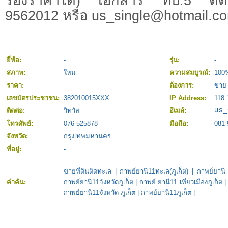
รองราคาได้) เอกสาร ทบ.5 ติดต
9562012 หรือ
us_single@hotmail.c
ยี่ห้อ:
-
รุ่น:
-
สภาพ:
ใหม่
ความสมบูรณ์:
100
ราคา:
-
ต้องการ:
ขาย 
เลขบัตรประชาชน:
382010015XXX
IP Address:
118.
ติดต่อ:
วิทวัส
อีเมล์:
โทรศัพย์:
076 525878
มือถือ:
081 
จังหวัด:
กรุงเทพมหานคร
ที่อยู่:
-
ขายที่ดินติดทะเล
|
กาพย์ยานี11ทะเล(ภูเก็ต)
|
กาพย์ยานี 
คำค้น:
กาพย์ยานี11จังหวัดภูเก็ต
|
กาพย์ ยานี11 เที่ยวเมืองภูเก็ต
กาพย์ยานี11จังหวัด ภูเก็ต
|
กาพย์ยานี11ภูเก็ต
|