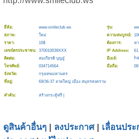
http://www.smileclub.ws
ยี่ห้อ:
www.smileclub.ws
รุ่น:
ww
สภาพ:
ใหม่
ความสมบูรณ์:
1
ราคา:
10$
ต้องการ:
หา
เลขบัตรประชาชน:
370010039XXX
IP Address:
61
ติดต่อ:
สมเกียรติ บุญอู๋
อีเมล์:
โทรศัพย์:
034714564
มือถือ:
08
จังหวัด:
กรุงเทพมหานคร
ที่อยู่:
69/36-37 ลาดใหญ่ เมือง สมุทรสงคราม
คำค้น:
สร้างกระทู้ฟรี
|
ดูสินค้าอื่นๆ
|
ลงประกาศ
|
เลื่อนประ