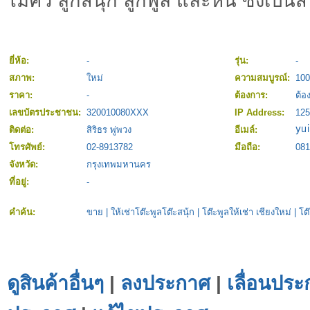
ไม้คิว ลูกสนุ้ก ลูกพูล และหิน ซึ่งเป็น
ยี่ห้อ:
-
รุ่น:
-
สภาพ:
ใหม่
ความสมบูรณ์:
10
ราคา:
-
ต้องการ:
ต้อ
เลขบัตรประชาชน:
320010080XXX
IP Address:
125
ติดต่อ:
สิริธร พู่พวง
อีเมล์:
โทรศัพย์:
02-8913782
มือถือ:
081
จังหวัด:
กรุงเทพมหานคร
ที่อยู่:
-
คำค้น:
ขาย
|
ให้เช่าโต๊ะพูลโต๊ะสนุ้ก
|
โต๊ะพูลให้เช่า เชียงใหม่
|
โต๊
ดูสินค้าอื่นๆ
|
ลงประกาศ
|
เลื่อนประ