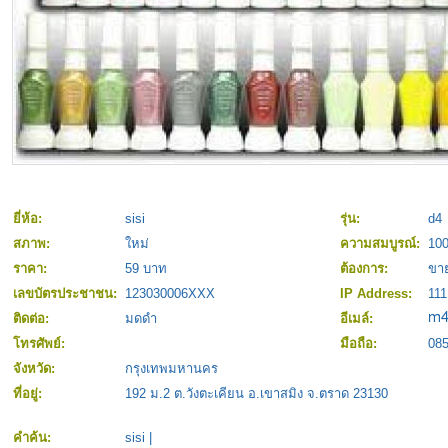
ยี่ห้อ:
sisi
รุ่น:
d4
สภาพ:
ใหม่
ความสมบูรณ์:
10
ราคา:
59 บาท
ต้องการ:
ขาย
เลขบัตรประชาชน:
123030006XXX
IP Address:
111
ติดต่อ:
มดดำ
อีเมล์:
โทรศัพย์:
มือถือ:
08
จังหวัด:
กรุงเทพมหานคร
ที่อยู่:
192 ม.2 ต.วังตะเคียน อ.เขาสมิง จ.ตราด 23130
คำค้น:
sisi
|