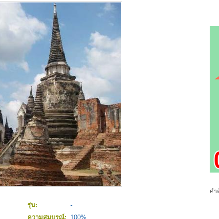
คำค
รุ่น:
-
ความสมบูรณ์:
100%