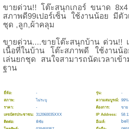
ขายด่วน!! โต๊ะสนุกเกอร์ ขนาด 8x4 
สภาพดี99เปอร์เซ็น ใช้งานน้อย มีตั
ชุด ,ลูก,ผ้าคลุม
ขายด่วน....ขายโต๊ะสนุกบ้าน ด่วน!! เ
เนื้อที่ในบ้าน โต๊ะสภาพดี ใช้งานน
เล่นยกชุด สนใจสามารถนัดเวลาเข้า
ฐาน
ยี่ห้อ:
-
รุ่น:
-
สภาพ:
ไม่ระบุ
ความสมบูรณ์:
99%
ราคา:
-
ต้องการ:
ขาย 
เลขบัตรประชาชน:
312060035XXX
IP Address:
58.1
ติดต่อ:
พิชัย
อีเมล์:
โทรศัพย์:
029459357
มือถือ:
089