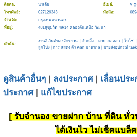
ติดต่อ:
นาเดีย
อีเมล์:
โทรศัพย์:
027129343
มือถือ:
089
จังหวัด:
กรุงเทพมหานคร
ที่อยู่:
481สุขุมวิท 49/14 คลองตันเหนือ วัฒนา
งานอีเว้นท์ของจักรยาน
|
จักกลิ้ง
|
มายากลตลก
|
โบโซ่
คำค้น:
ลูกโป่ง
|
การ แสดง ตัว ตลก มายากล
|
ขายส่งอุปกรณ์ tae
ดูสินค้าอื่นๆ
|
ลงประกาศ
|
เลื่อนประ
ประกาศ
|
แก้ไขประกาศ
[ รับจำนอง ขายฝาก บ้าน ที่ดิน ทั่วป
ได้เงินไว ไม่เช็คแบล็ค