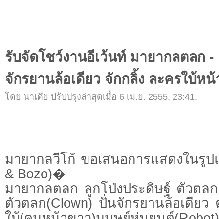
รับจัดโชว์งานอีเว้นท์ มายากลตลก - 
จักรยานล้อเดียว จักกลิ้ง ละครใบ้หน้า
โดย นาเดีย ปรับปรุงล่าสุดเมื่อ 6 เม.ย. 2555, 23:41.
มายากลวีโก้ ขอเสนอการแสดงในรูป
& Bozo)�
มายากลตลก ลูกโป่งประดิษฐ์ ตัวตลก(
ตัวตลก(Clown) ปั่นจักรยานล้อเดีย
ใบ้(คนหน้าขาว)มนุษย์หุ่นยนต์(Rob