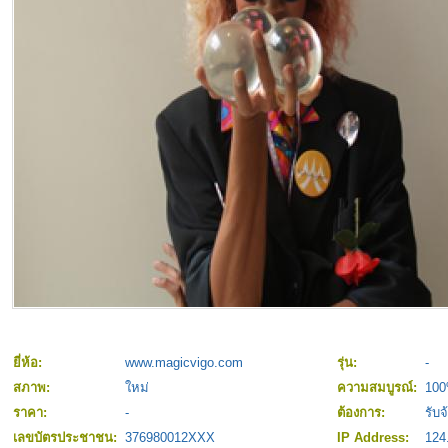
ยี่ห้อ:
www.magicvigo.com
รุ่น:
-
สภาพ:
ใหม่
ความสมบูรณ์:
10
ราคา:
-
ต้องการ:
รับจ
เลขบัตรประชาชน:
376980012XXX
IP Address:
124