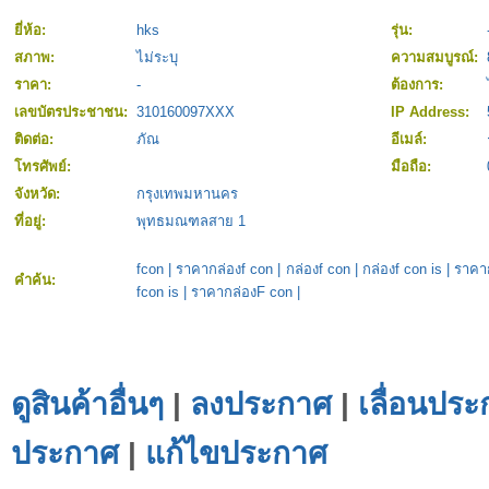
ยี่ห้อ:
hks
รุ่น:
สภาพ:
ไม่ระบุ
ความสมบูรณ์:
ราคา:
-
ต้องการ:
เลขบัตรประชาชน:
310160097XXX
IP Address:
ติดต่อ:
ภัณ
อีเมล์:
โทรศัพย์:
มือถือ:
จังหวัด:
กรุงเทพมหานคร
ที่อยู่:
พุทธมณฑลสาย 1
fcon
|
ราคากล่องf con
|
กล่องf con
|
กล่องf con is
|
ราคาก
คำค้น:
fcon is
|
ราคากล่องF con
|
ดูสินค้าอื่นๆ
|
ลงประกาศ
|
เลื่อนประ
ประกาศ
|
แก้ไขประกาศ