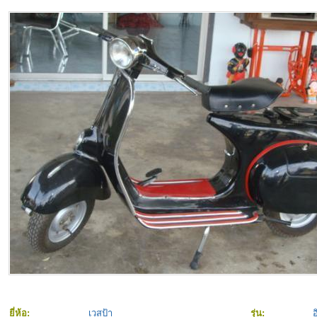
ยี่ห้อ:
เวสป้า
รุ่น:
อ