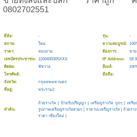
ขายทั้งส่งและปลีก ราคาถูก ค
0802702551
ยี่ห้อ:
-
รุ่น:
-
สภาพ:
ใหม่
ความสมบูรณ์:
100
ราคา:
สอบถาม
ต้องการ:
ขาย
เลขบัตรประชาชน:
1100400305XXX
IP Address:
58.9
ติดต่อ:
ชัชวาล
อีเมล์:
โทรศัพย์:
มือถือ:
จังหวัด:
กรุงเทพมหานคร
ที่อยู่:
พระราม2
ถ้วยรางวัล
|
ป้ายรับปริญญา
|
เหรียญรางวัล ถูกๆ
|
เหรีย
คำค้น:
รูปภาพเหรียญรางวัลสวยๆ
|
ราคาปะเหรีญรางวัล
|
ถ้วยรางว
ราคา เชียงใหม่
|