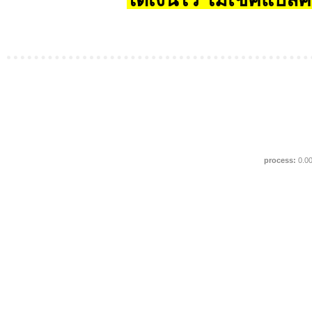
process:
0.0