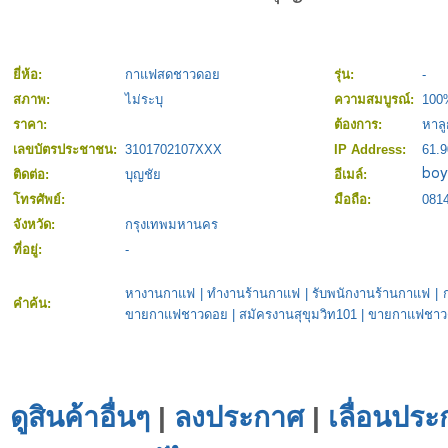
ยี่ห้อ:
กาแฟสดชาวดอย
รุ่น:
-
สภาพ:
ไม่ระบุ
ความสมบูรณ์:
100
ราคา:
ต้องการ:
หาลู
เลขบัตรประชาชน:
3101702107XXX
IP Address:
61.9
ติดต่อ:
บุญชัย
อีเมล์:
โทรศัพย์:
มือถือ:
081
จังหวัด:
กรุงเทพมหานคร
ที่อยู่:
-
หางานกาแฟ
|
ทำงานร้านกาแฟ
|
รับพนักงานร้านกาแฟ
|
คำค้น:
ขายกาแฟชาวดอย
|
สมัครงานสุขุมวิท101
|
ขายกาแฟชาว
ดูสินค้าอื่นๆ
|
ลงประกาศ
|
เลื่อนประ