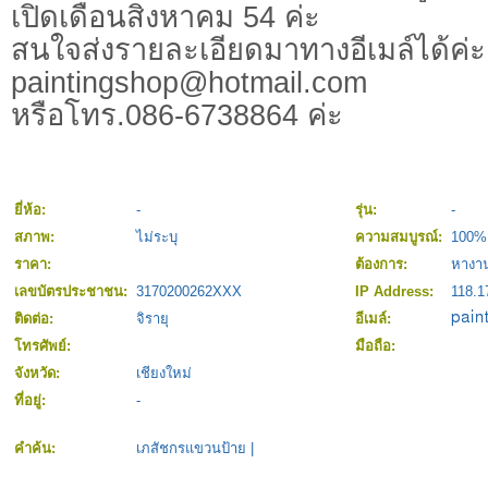
เปิดเดือนสิงหาคม 54 ค่ะ
สนใจส่งรายละเอียดมาทางอีเมล์ได้ค่ะ
paintingshop@hotmail.com
หรือโทร.086-6738864 ค่ะ
ยี่ห้อ:
-
รุ่น:
-
สภาพ:
ไม่ระบุ
ความสมบูรณ์:
100%
ราคา:
ต้องการ:
หางา
เลขบัตรประชาชน:
3170200262XXX
IP Address:
118.1
ติดต่อ:
จิรายุ
อีเมล์:
โทรศัพย์:
มือถือ:
จังหวัด:
เชียงใหม่
ที่อยู่:
-
คำค้น:
เภสัชกรแขวนป้าย
|