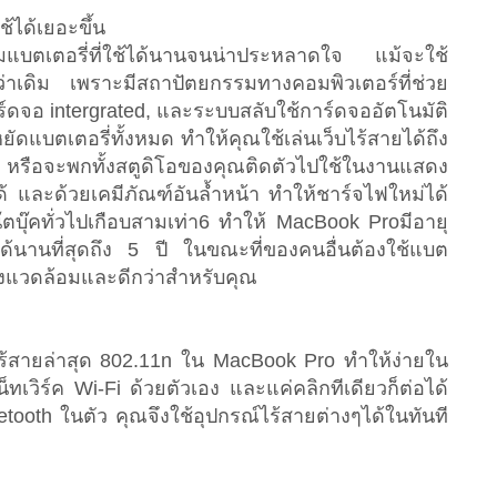
ช้ได้เยอะขึ้น
ตเตอรี่ที่ใช้ได้นานจนน่าประหลาดใจ แม้จะใช้
่าเดิม เพราะมีสถาปัตยกรรมทางคอมพิวเตอร์ที่ช่วย
ดจอ intergrated, และระบบสลับใช้การ์ดจออัตโนมัติ
หยัดแบตเตอรี่ทั้งหมด ทำให้คุณใช้เล่นเว็บไร้สายได้ถึง
5 หรือจะพกทั้งสตูดิโอของคุณติดตัวไปใช้ในงานแสดง
้ และด้วยเคมีภัณฑ์อันล้ำหน้า ทำให้ชาร์จไฟใหม่ได้
๊ตบุ๊คทั่วไปเกือบสามเท่า6 ทำให้ MacBook Proมีอายุ
้นานที่สุดถึง 5 ปี ในขณะที่ของคนอื่นต้องใช้แบต
สิ่งแวดล้อมและดีกว่าสำหรับคุณ
ร้สายล่าสุด 802.11n ใน MacBook Pro ทำให้ง่ายใน
็ทเวิร์ค Wi-Fi ด้วยตัวเอง และแค่คลิกทีเดียวก็ต่อได้
tooth ในตัว คุณจึงใช้อุปกรณ์ไร้สายต่างๆได้ในทันที