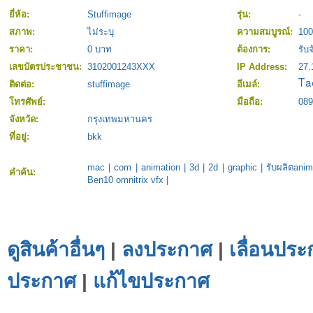
ยี่ห้อ:
Stuffimage
รุ่น:
-
สภาพ:
ไม่ระบุ
ความสมบูรณ์:
10
ราคา:
0 บาท
ต้องการ:
รับจ
เลขบัตรประชาชน:
3102001243XXX
IP Address:
27.
ติดต่อ:
stuffimage
อีเมล์:
โทรศัพย์:
มือถือ:
089
จังหวัด:
กรุงเทพมหานคร
ที่อยู่:
bkk
mac
|
com
|
animation
|
3d
|
2d
|
graphic
|
รับผลิตanim
คำค้น:
Ben10 omnitrix vfx
|
ดูสินค้าอื่นๆ
|
ลงประกาศ
|
เลื่อนประ
ประกาศ
|
แก้ไขประกาศ