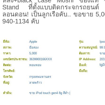
หลัง+black case Moshi ของแท้ ซื
Stand ที่ตั้งแบบติดกระจกรถยนต
ลอนดอน! เป็นลูกเรือคับ.. ขอขาย 5,
940-1134 คับ
ยี่ห้อ:
Apple
รุ่น:
Ipo
สภาพ:
มือสอง
ความสมบูรณ์:
99.
ราคา:
5,000
ต้องการ:
ขา
เลขบัตรประชาชน:
3639900166XXX
IP Address:
203
ติดต่อ:
ทอมทอม
อีเมล์:
โทรศัพย์:
มือถือ:
จังหวัด:
กรุงเทพมหานคร
ที่อยู่:
ลาดพร้าว
คำค้น:
ขาย iPod touch gen4 8g สีดำ
|