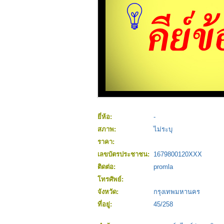
ยี่ห้อ:
-
สภาพ:
ไม่ระบุ
ราคา:
เลขบัตรประชาชน:
1679800120XXX
ติดต่อ:
promla
โทรศัพย์:
จังหวัด:
กรุงเทพมหานคร
ที่อยู่:
45/258