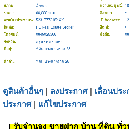
สภาพ:
มือสอง
ความสมบูรณ์:
1
ราคา:
60,000 บาท
ต้องการ:
ข
เลขบัตรประชาชน:
5231777218XXX
IP Address:
12
ติดต่อ:
PL Real Estate Broker
อีเมล์:
โทรศัพย์:
0845025366
มือถือ:
08
จังหวัด:
กรุงเทพมหานคร
ที่อยู่:
ที่ดิน บางนา-ตราด 28
คำค้น:
ที่ดิน บางนาตราด 28
|
ดูสินค้าอื่นๆ
|
ลงประกาศ
|
เลื่อนประ
ประกาศ
|
แก้ไขประกาศ
[ รับจำนอง ขายฝาก บ้าน ที่ดิน ทั่วป