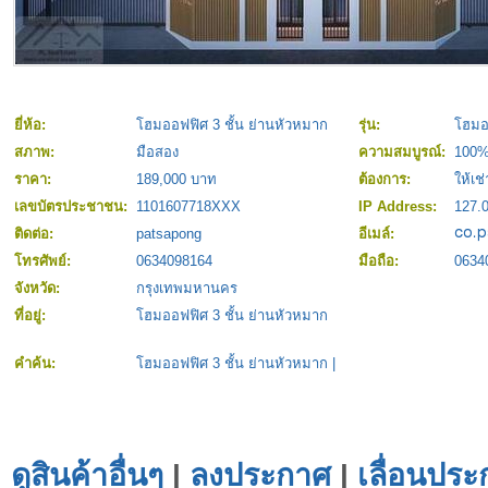
ยี่ห้อ:
โฮมออฟฟิศ 3 ชั้น ย่านหัวหมาก
รุ่น:
โฮมอ
สภาพ:
มือสอง
ความสมบูรณ์:
100
ราคา:
189,000 บาท
ต้องการ:
ให้เช่
เลขบัตรประชาชน:
1101607718XXX
IP Address:
127.0
ติดต่อ:
patsapong
อีเมล์:
โทรศัพย์:
0634098164
มือถือ:
0634
จังหวัด:
กรุงเทพมหานคร
ที่อยู่:
โฮมออฟฟิศ 3 ชั้น ย่านหัวหมาก
คำค้น:
โฮมออฟฟิศ 3 ชั้น ย่านหัวหมาก
|
ดูสินค้าอื่นๆ
|
ลงประกาศ
|
เลื่อนประ