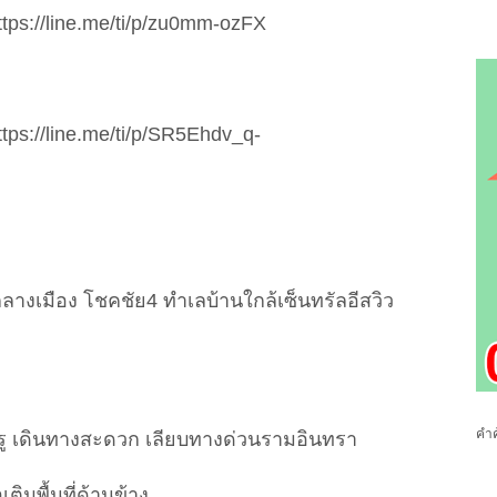
https://line.me/ti/p/zu0mm-ozFX
https://line.me/ti/p/SR5Ehdv_q-
กลางเมือง โชคชัย4 ทำเลบ้านใกล้เซ็นทรัลอีสวิว
คำค
รู เดินทางสะดวก เลียบทางด่วนรามอินทรา
เติมพื้นที่ด้านข้าง