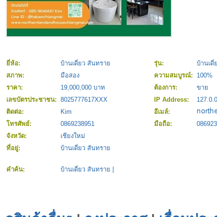
ยี่ห้อ:
บ้านเดี่ยว สันทราย
รุ่น:
บ้านเดี
สภาพ:
มือสอง
ความสมบูรณ์:
100%
ราคา:
19,000,000 บาท
ต้องการ:
ขาย
เลขบัตรประชาชน:
8025777617XXX
IP Address:
127.0.0
ติดต่อ:
Kim
อีเมล์:
โทรศัพย์:
0869238951
มือถือ:
086923
จังหวัด:
เชียงใหม่
ที่อยู่:
บ้านเดี่ยว สันทราย
คำค้น:
บ้านเดี่ยว สันทราย
|