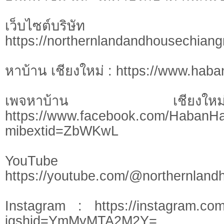
เว็บไซต์บร
https://northernlandandhousechian
หาบ้าน เชียงใหม่ : https://www.hab
เพจหาบ้าน เชี
https://www.facebook.com/HabanH
mibextid=ZbWKwL
YouTu
https://youtube.com/@northernlan
Instagram : https://instagram.com
igshid=YmMyMTA2M2Y=