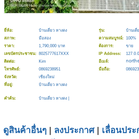
ยี่ห้อ:
บ้านเดี่ยว หางดง
รุ่น:
บ้านเดี
สภาพ:
มือสอง
ความสมบูรณ์:
100%
ราคา:
1,790,000 บาท
ต้องการ:
ขาย
เลขบัตรประชาชน:
8025777617XXX
IP Address:
127.0.0
ติดต่อ:
Kim
อีเมล์:
โทรศัพย์:
0869238951
มือถือ:
086923
จังหวัด:
เชียงใหม่
ที่อยู่:
บ้านเดี่ยว หางดง
คำค้น:
บ้านเดี่ยว หางดง
|
ดูสินค้าอื่นๆ
|
ลงประกาศ
|
เลื่อนประ