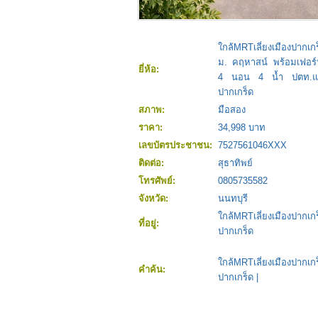
ใกล้MRTเลี่ยงเมืองปาก
ม. คฤหาสน์ พร้อมเฟอร์ฯ
ยี่ห้อ:
4 นอน 4 น้ำ ปตท.แจ
ปากเกร็ด
สภาพ:
มือสอง
ราคา:
34,998 บาท
เลขบัตรประชาชน:
7527561046XXX
ติดต่อ:
สุธาทิพย์
โทรศัพย์:
0805735582
จังหวัด:
นนทบุรี
ใกล้MRTเลี่ยงเมืองปากเก
ที่อยู่:
ปากเกร็ด
ใกล้MRTเลี่ยงเมืองปากเ
คำค้น:
ปากเกร็ด
|