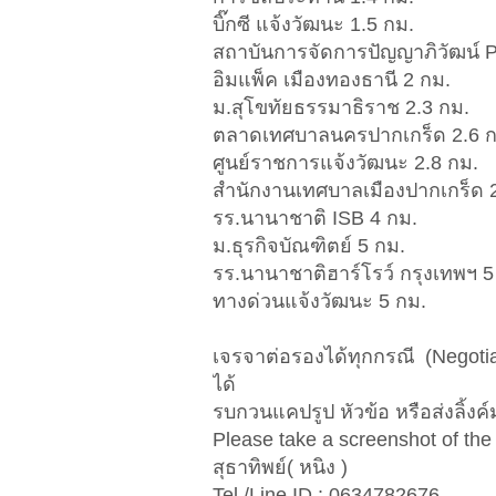
บิ๊กซี แจ้งวัฒนะ 1.5 กม.
สถาบันการจัดการปัญญาภิวัฒน์ P
อิมแพ็ค เมืองทองธานี 2 กม.
ม.สุโขทัยธรรมาธิราช 2.3 กม.
ตลาดเทศบาลนครปากเกร็ด 2.6 ก
ศูนย์ราชการแจ้งวัฒนะ 2.8 กม.
สำนักงานเทศบาลเมืองปากเกร็ด 2
รร.นานาชาติ ISB 4 กม.
ม.ธุรกิจบัณฑิตย์ 5 กม.
รร.นานาชาติฮาร์โรว์ กรุงเทพฯ 5
ทางด่วนแจ้งวัฒนะ 5 กม.
เจรจาต่อรองได้ทุกกรณี (Negotiab
ได้
รบกวนแคปรูป หัวข้อ หรือส่งลิ้งค์
Please take a screenshot of the t
สุธาทิพย์( หนิง )
Tel./Line ID : 0634782676