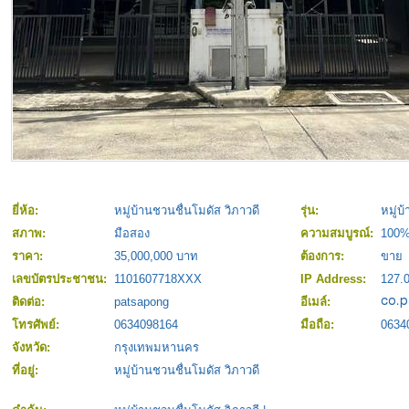
ยี่ห้อ:
หมู่บ้านชวนชื่นโมดัส วิภาวดี
รุ่น:
หมู่บ
สภาพ:
มือสอง
ความสมบูรณ์:
100
ราคา:
35,000,000 บาท
ต้องการ:
ขาย
เลขบัตรประชาชน:
1101607718XXX
IP Address:
127.0
ติดต่อ:
patsapong
อีเมล์:
โทรศัพย์:
0634098164
มือถือ:
0634
จังหวัด:
กรุงเทพมหานคร
ที่อยู่:
หมู่บ้านชวนชื่นโมดัส วิภาวดี