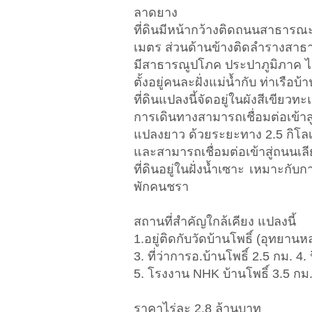
ลาดยาง
ที่ดินมีหน้ากว้างติดถนนสาธารณ
เมตร ส่วนด้านข้างติดลำรางสา
มีสาธารณูปโภค ประปาภูมิภาค ไฟ
ตั้งอยู่คนละฝั่งแม่น้ำกับ ท่าเรือบ้า
ที่ดินแปลงนี้จัดอยู่ในผังสีเขียวทะแ
การเดินทางสามารถเชื่อมต่อเข
แปลงยาว ด้วยระยะทาง 2.5 กิโล
และสามารถเชื่อมต่อเข้าสู่ถนนเ
ที่ดินอยู่ในฝั่งน้ำเซาะ เหมาะกั
พักคนชรา
สถานที่สำคัญใกล้เคียง แปลงนี้
1.อยู่ติดกับวัดบ้านโพธิ์ (อุทยาน
3. ที่ว่าการอ.บ้านโพธิ์ 2.5 กม.
5. โรงงาน NHK บ้านโพธิ์ 3.5 กม
ราคาไร่ละ 2.8 ล้านบาท