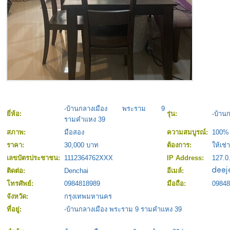
-บ้านกลางเมือง พระราม 9
ยี่ห้อ:
รุ่น:
-บ้าน
รามคำแหง 39
สภาพ:
มือสอง
ความสมบูรณ์:
100%
ราคา:
30,000 บาท
ต้องการ:
ให้เช่า
เลขบัตรประชาชน:
1112364762XXX
IP Address:
127.0
ติดต่อ:
Denchai
อีเมล์:
โทรศัพย์:
0984818989
มือถือ:
09848
จังหวัด:
กรุงเทพมหานคร
ที่อยู่:
-บ้านกลางเมือง พระราม 9 รามคำแหง 39