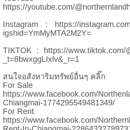
https://youtube.com/@northernlan
Instagram : https://instagram.com
igshid=YmMyMTA2M2Y=
TIKTOK : https://www.tiktok.com/
_t=8bwxggLIxlv&_r=1
สนใจอสังหาริมทรัพย์อื่นๆ คลิ๊ก
For Sale
https://www.facebook.com/Northen
Chiangmai-1774295549481349/
For Rent
https://www.facebook.com/Northern
Rent-In-Chiangmai-2286433278973