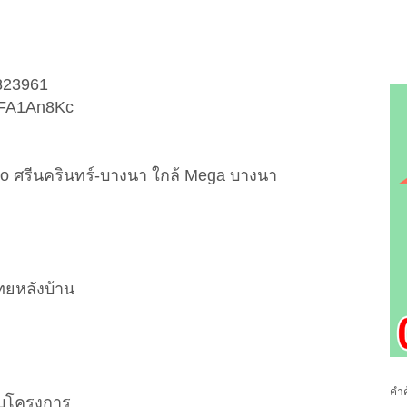
2823961
/3xFA1An8Kc
ggio ศรีนครินทร์-บางนา ใกล้ Mega บางนา
ไทยหลังบ้าน
คำค
รอบโครงการ