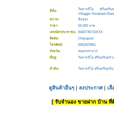
วิลลาจจิโอ ศรีนครินท
ยี่ห้อ:
Villaggio Srinakarin-Ba
สภาพ:
มือสอง
ราคา:
55,000 บาท
เลขบัตรประชาชน:
8440736710XXX
ติดต่อ:
Chayapost
โทรศัพย์:
0942823961
จังหวัด:
สมุทรปราการ
ที่อยู่:
วิลลาจจิโอ ศรีนครินทร์-
คำค้น:
วิลลาจจิโอ ศรีนครินทร์บ
ดูสินค้าอื่นๆ
|
ลงประกาศ
|
เลื
[ รับจำนอง ขายฝาก บ้าน ที่ดิ