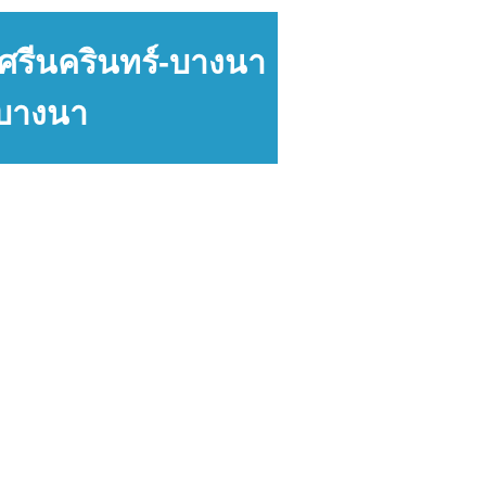
อ ศรีนครินทร์-บางนา
ะบางนา