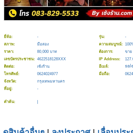
ยี่ห้อ:
-
รุ่น:
-
สภาพ:
มือสอง
ความสมบูรณ์:
100
ราคา:
80,000 บาท
ต้องการ:
ขาย
เลขบัตรประชาชน:
4622518128XXX
IP Address:
127.
ติดต่อ:
เซ้งร้าน
อีเมล์:
โทรศัพย์:
0624024977
มือถือ:
062
จังหวัด:
กรุงเทพมหานคร
ที่อยู่:
-
คำค้น:
|
ดูสินค้าอื่นๆ
|
ลงประกาศ
|
เลื่อนประ