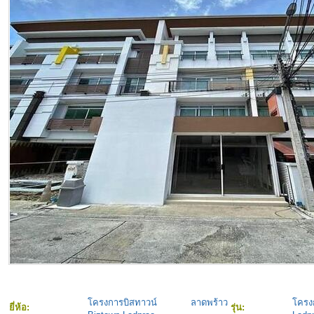
โครงการบิสทาวน์ ลาดพร้าว
โคร
ยี่ห้อ:
รุ่น: