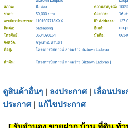
Biztown Ladprao
Ladp
สภาพ:
มือสอง
ความสมบูรณ์:
100
ราคา:
50,000 บาท
ต้องการ:
ให้เช่
เลขบัตรประชาชน:
1101607718XXX
IP Address:
127.0
ติดต่อ:
patsapong
อีเมล์:
โทรศัพย์:
0634098164
มือถือ:
0634
จังหวัด:
กรุงเทพมหานคร
ที่อยู่:
โครงการบิสทาวน์ ลาดพร้าว Biztown Ladprao
คำค้น:
โครงการบิสทาวน์ ลาดพร้าว Biztown Ladprao
|
ดูสินค้าอื่นๆ
|
ลงประกาศ
|
เลื่อนประ
ประกาศ
|
แก้ไขประกาศ
[ รับจำนอง ขายฝาก บ้าน ที่ดิน ทั่วป