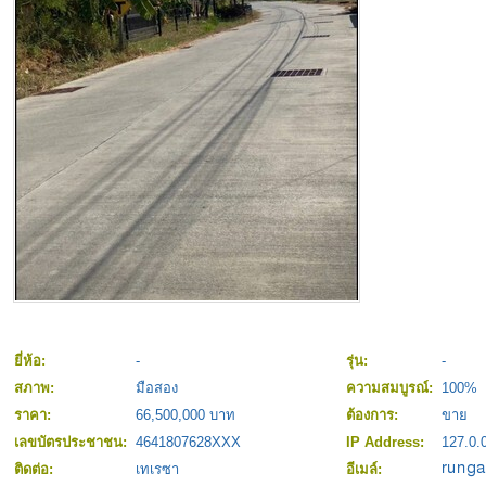
ยี่ห้อ:
-
รุ่น:
-
สภาพ:
มือสอง
ความสมบูรณ์:
100%
ราคา:
66,500,000 บาท
ต้องการ:
ขาย
เลขบัตรประชาชน:
4641807628XXX
IP Address:
127.0.
ติดต่อ:
เทเรซา
อีเมล์: