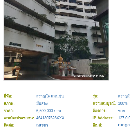
ยี่ห้อ:
สราญใจ แมนชั่น
รุ่น:
สราญใจ
สภาพ:
มือสอง
ความสมบูรณ์:
100%
ราคา:
6,500,000 บาท
ต้องการ:
ขาย
เลขบัตรประชาชน:
4641807628XXX
IP Address:
127.0.
ติดต่อ:
เทเรซา
อีเมล์: