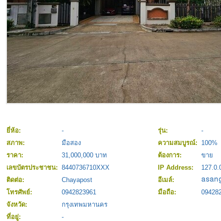
ยี่ห้อ:
-
รุ่น:
-
สภาพ:
มือสอง
ความสมบูรณ์:
100%
ราคา:
31,000,000 บาท
ต้องการ:
ขาย
เลขบัตรประชาชน:
8440736710XXX
IP Address:
127.0.
ติดต่อ:
Chayapost
อีเมล์:
โทรศัพย์:
0942823961
มือถือ:
09428
จังหวัด:
กรุงเทพมหานคร
ที่อยู่:
-