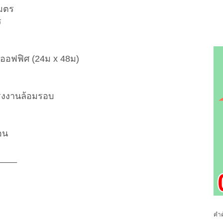
เมตร
ร
มออฟฟิศ (24ม x 48ม)
รงงานล้อมรอบ
อน
____
คำค