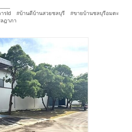
____
การld #บ้านดีบ้านสวยชลบุรี #ขายบ้านชลบุรีอมตะ
byลฎาภา