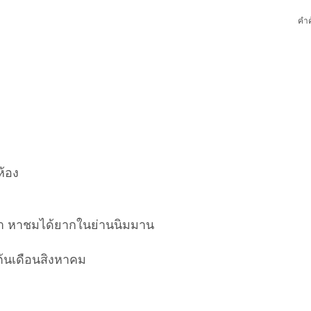
คำค
้อง
า หาชมได้ยากในย่านนิมมาน
่ต้นเดือนสิงหาคม