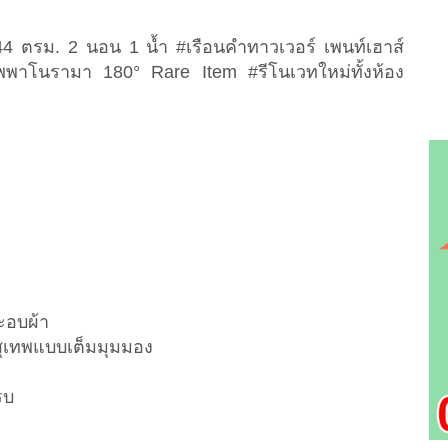
4 ตรม. 2 นอน 1 น้ำ #เรือนคำทาวเวอร์ เพนท์เฮาส์
ทพพาโนรามา 180° Rare Item #รีโนเวทใหม่ทั้งห้อง
ะอบผ้า
สุเทพแบบเต็มมุมมอง
รบ