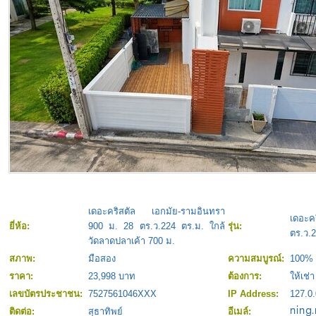
เดอะคริสตัล เอกมัย-รามอินทรา
เดอะค
ยี่ห้อ:
900 ม. 28 ตร.ว.224 ตร.ม. ใกล้
รุ่น:
ตร.ว.2
วัดลาดปลาเค้า 700 ม.
สภาพ:
มือสอง
ความสมบูรณ์:
100%
ราคา:
23,998 บาท
ต้องการ:
ให้เช่า
เลขบัตรประชาชน:
7527561046XXX
IP Address:
127.0.
ติดต่อ:
สุธาทิพย์
อีเมล์: