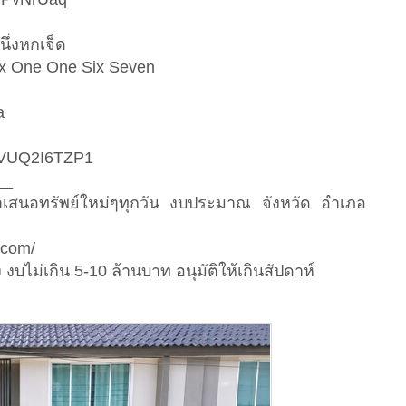
นึ่งหกเจ็ด
ix One One Six Seven
a
5CVUQ2I6TZP1
__
นำเสนอทรัพย์ใหม่ๆทุกวัน งบประมาณ จังหวัด อำเภอ
.com/
งบไม่เกิน 5-10 ล้านบาท อนุมัติให้เกินสัปดาห์