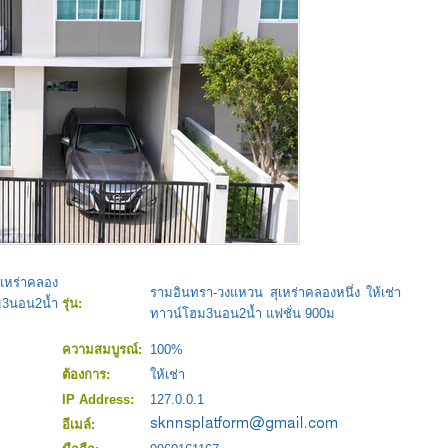
เหร่าคลอง
รามอินทรา-วงแหวน สุเหร่าคลองหนึ่ง ให้เช่า
ม3นอน2น้ำ
รุ่น:
ทาวน์โฮม3นอน2น้ำ แฟชั่น 900ม
ความสมบูรณ์:
100%
ต้องการ:
ให้เช่า
IP Address:
127.0.0.1
อีเมล์: