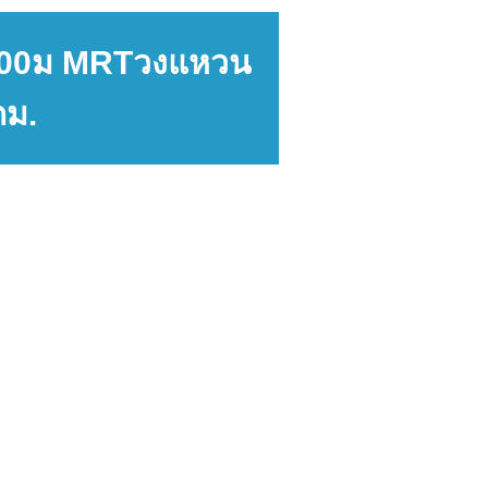
น 900ม MRTวงแหวน
กม.