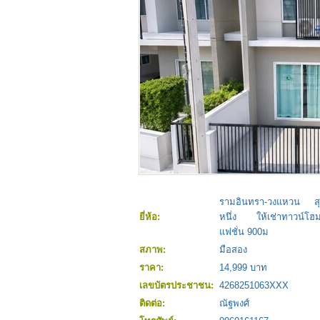
รามอินทรา-วงแหวน สุ
ยี่ห้อ:
หนึ่ง ให้เช่าทาวน์โฮ
แฟชั่น 900ม
สภาพ:
มือสอง
ราคา:
14,999 บาท
เลขบัตรประชาชน:
4268251063XXX
ติดต่อ:
ณัฐพงศ์