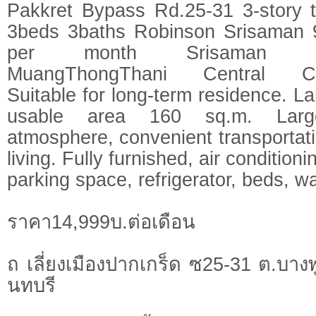
Pakkret Bypass Rd.25-31 3-story 
3beds 3baths Robinson Srisaman 
per month Srisaman Exp
MuangThongThani Central Ch
Suitable for long-term residence. L
usable area 160 sq.m. Larg
atmosphere, convenient transportatio
living. Fully furnished, air condition
parking space, refrigerator, beds, 
ราคา14,999บ.ต่อเดือน
ถ เลี่ยงเมืองปากเกร็ด ซ25-31 ต.บาง
นทบรี