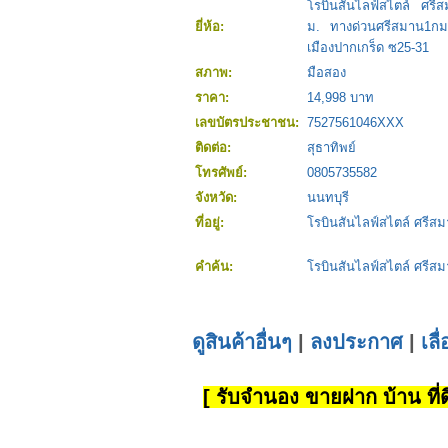
โรบินสันไลฟ์สไตล์ ศรี
ยี่ห้อ:
ม. ทางด่วนศรีสมาน1กม 
เมืองปากเกร็ด ซ25-31
สภาพ:
มือสอง
ราคา:
14,998 บาท
เลขบัตรประชาชน:
7527561046XXX
ติดต่อ:
สุธาทิพย์
โทรศัพย์:
0805735582
จังหวัด:
นนทบุรี
ที่อยู่:
โรบินสันไลฟ์สไตล์ ศรีสม
คำค้น:
โรบินสันไลฟ์สไตล์ ศรีส
ดูสินค้าอื่นๆ
|
ลงประกาศ
|
เลื
[ รับจำนอง ขายฝาก บ้าน ที่ดิ