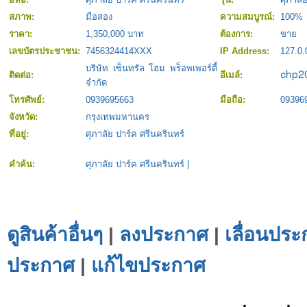
สภาพ:
มือสอง
ความสมบูรณ์:
100%
ราคา:
1,350,000 บาท
ต้องการ:
ขาย
เลขบัตรประชาชน:
7456324414XXX
IP Address:
127.0.
บริษัท เซ็นทรัล โฮม พร็อพเพอร์ตี้
ติดต่อ:
อีเมล์:
จำกัด
โทรศัพย์:
0939695663
มือถือ:
09396
จังหวัด:
กรุงเทพมหานคร
ที่อยู่:
ศุภาลัย ปาร์ค ศรีนครินทร์
คำค้น:
ศุภาลัย ปาร์ค ศรีนครินทร์
|
ดูสินค้าอื่นๆ
|
ลงประกาศ
|
เลื่อนประ
ประกาศ
|
แก้ไขประกาศ