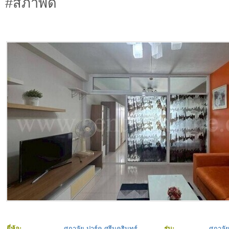
#สภาพดี
ยี่ห้อ:
ศุภาลัย ปาร์ค ศรีนครินทร์
รุ่น:
ศุภาลั