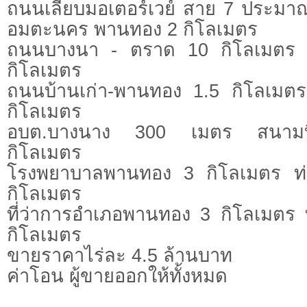
ถนนเลียบมอเตอร์เวย์ สาย 7 ประมา
อมตะนคร พานทอง 2 กิโลเมตร
ถนนบางนา - ตราด 10 กิโลเมตร น
กิโลเมตร
ถนนบ้านเก่า-พานทอง 1.5 กิโลเมตร
กิโลเมตร
อบต.บางนาง 300 เมตร สนามบิ
กิโลเมตร
โรงพยาบาลพานทอง 3 กิโลเมตร ท่
กิโลเมตร
ที่ว่าการอำเภอพานทอง 3 กิโลเมตร 
กิโลเมตร
ขายราคาไร่ละ 4.5 ล้านบาท
ค่าโอน ผู้ขายออกให้ทั้งหมด