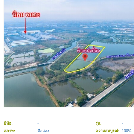
ยี่ห้อ:
-
รุ่น:
-
สภาพ:
มือสอง
ความสมบูรณ์:
100%