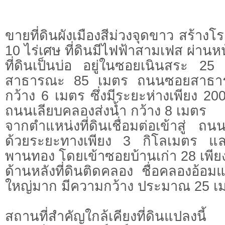
ขายที่ดินผังเมืองสีม่วงจุดขาว สร้างโรง
10 ไร่เศษ ที่ดินมีไฟฟ้าสามเฟส ผ่านห
ที่ดินเป็นบ่อ อยู่ในซอยเนินสระ 25
สาธารณะ 85 เมตร ถนนซอยสาธารณ
กว้าง 6 เมตร ซึ่งมีระยะห่างเพียง 20
ถนนเลียบคลองส่งน้ำ กว้าง 8 เมตร
จากตำแหน่งที่ดินเชื่อมต่อเข้าสู่ ถ
ด้วยระยะทางเพียง 3 กิโลเมตร แล
พานทอง โดยเข้าซอยบ้านเก่า 28 เพีย
ด้านหลังที่ดินติดคลอง ชื่อคลองอ้อม
ใหญ่มาก มีความกว้าง ประมาณ 25 เมต
สถานที่สำคัญใกล้เคียงที่ดินแปลงนี้