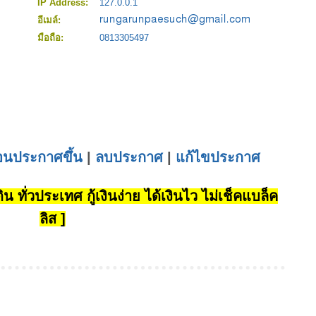
IP Address:
127.0.0.1
อีเมล์:
มือถือ:
0813305497
่อนประกาศขึ้น
|
ลบประกาศ
|
แก้ไขประกาศ
น ทั่วประเทศ กู้เงินง่าย ได้เงินไว ไม่เช็คแบล็ค
ลิส ]