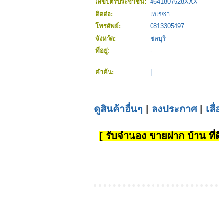
เลขบัตรประชาชน:
4641807628XXX
ติดต่อ:
เทเรซา
โทรศัพย์:
0813305497
จังหวัด:
ชลบุรี
ที่อยู่:
-
คำค้น:
|
ดูสินค้าอื่นๆ
|
ลงประกาศ
|
เลื
[ รับจำนอง ขายฝาก บ้าน ที่ดิ