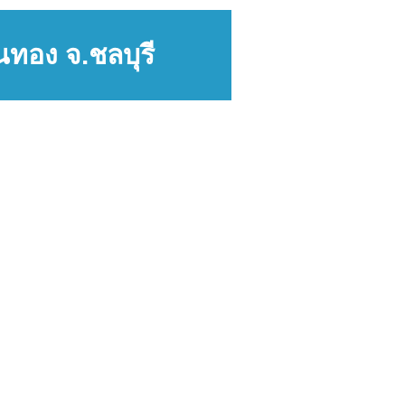
นทอง จ.ชลบุรี