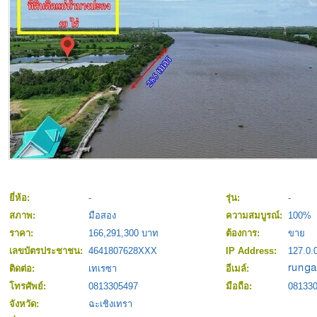
ยี่ห้อ:
-
รุ่น:
-
สภาพ:
มือสอง
ความสมบูรณ์:
100%
ราคา:
166,291,300 บาท
ต้องการ:
ขาย
เลขบัตรประชาชน:
4641807628XXX
IP Address:
127.0.
ติดต่อ:
เทเรซา
อีเมล์:
โทรศัพย์:
0813305497
มือถือ:
08133
จังหวัด:
ฉะเชิงเทรา